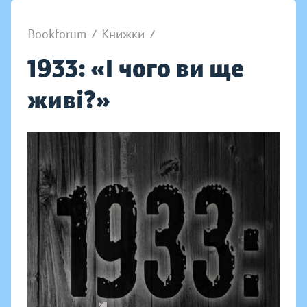
Bookforum
/
Книжки
/
1933: «І чого ви ще
живі?»