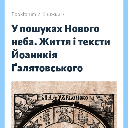
Bookforum
/
Книжки
/
У пошуках Нового
неба. Життя і тексти
Йоаникія
Ґалятовського