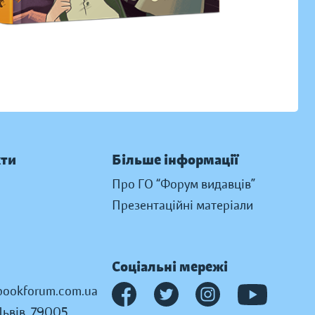
кти
Більше інформації
Про ГО “Форум видавців”
Презентаційні матеріали
Соціальні мережі
ookforum.com.ua
Львів, 79005,