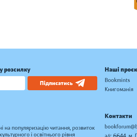
у розсилку
Наші проє
Bookmints
Підписатись
Книгоманія
Контакти
bookforum@b
ні на популяризацію читання, розвиток
ультурного і освітнього рівня
а/с 6644, м. 