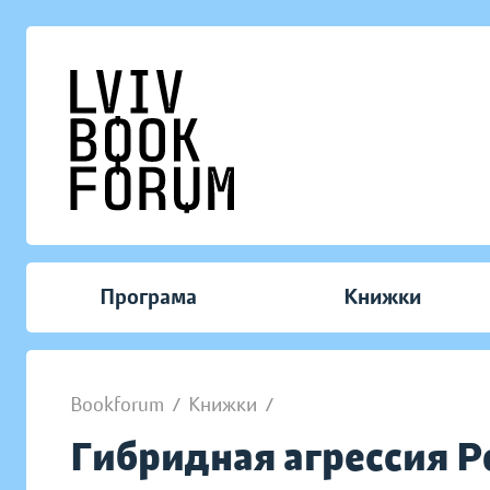
Програма
Книжки
Bookforum
/
Книжки
/
Гибридная агрессия Р