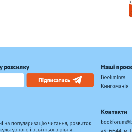
у розсилку
Наші проє
Bookmints
Підписатись
Книгоманія
Контакти
bookforum@b
ні на популяризацію читання, розвиток
ультурного і освітнього рівня
а/с 6644, м. 