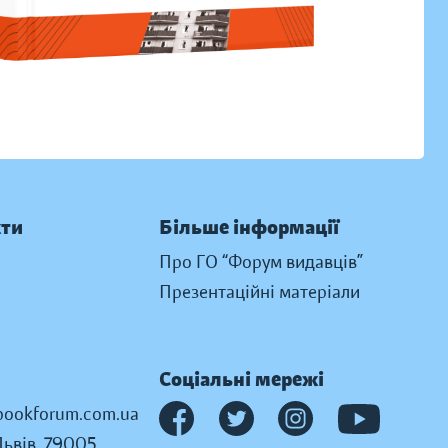
кти
Більше інформації
Про ГО “Форум видавців”
Презентаційні матеріали
Соціальні мережі
ookforum.com.ua
Львів, 79005,