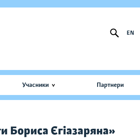
EN
Учасники
Партнери
ти Бориса Єгіазаряна»