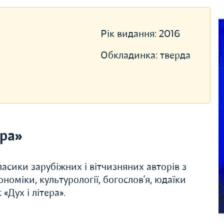
Рік видання:
2016
Обкладинка:
тверда
ера»
асики зарубіжних і вітчизняних авторів з
економіки, культурології, богослов’я, юдаїки
«Дух і літера».