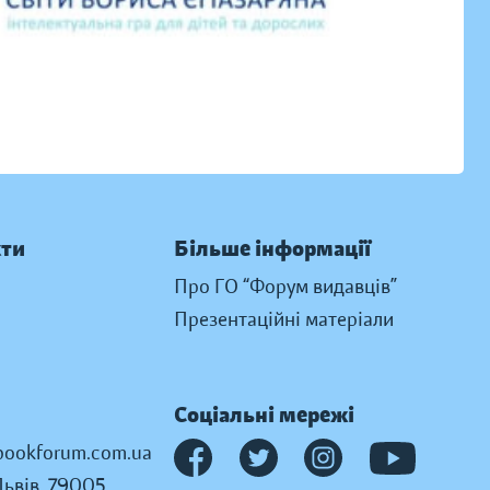
кти
Більше інформації
Про ГО “Форум видавців”
Презентаційні матеріали
Соціальні мережі
ookforum.com.ua
Львів, 79005,