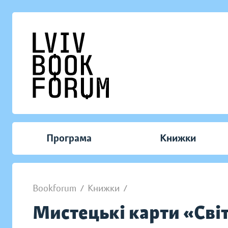
Програма
Книжки
Bookforum
/
Книжки
/
Мистецькі карти «Сві