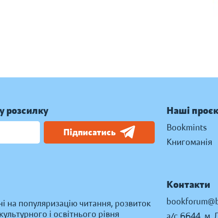
у розсилку
Наші проє
Bookmints
Підписатись
Книгоманія
Контакти
bookforum@b
ні на популяризацію читання, розвиток
ультурного і освітнього рівня
а/с 6644, м. 