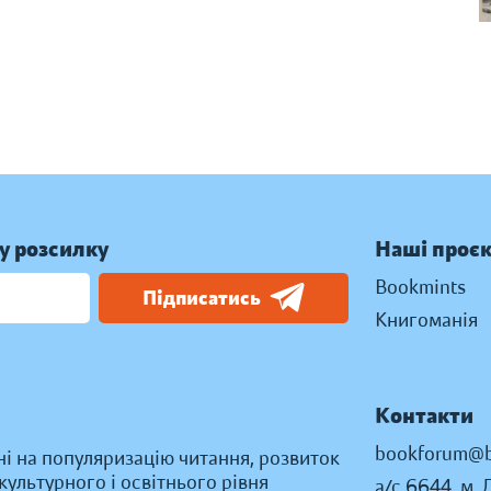
у розсилку
Наші проє
Bookmints
Підписатись
Книгоманія
Контакти
bookforum@b
ні на популяризацію читання, розвиток
ультурного і освітнього рівня
а/с 6644, м. 