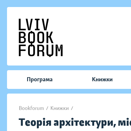
Програма
Книжки
Bookforum
/
Книжки
/
Теорія архітектури, мі