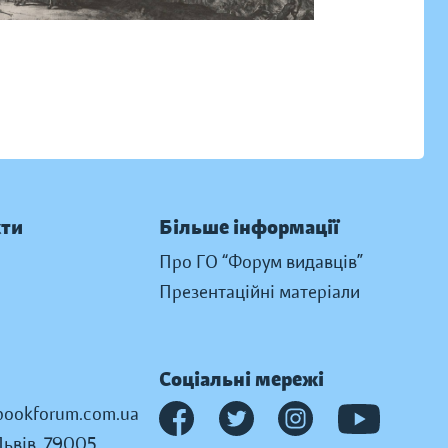
кти
Більше інформації
Про ГО “Форум видавців”
Презентаційні матеріали
Соціальні мережі
ookforum.com.ua
Львів, 79005,