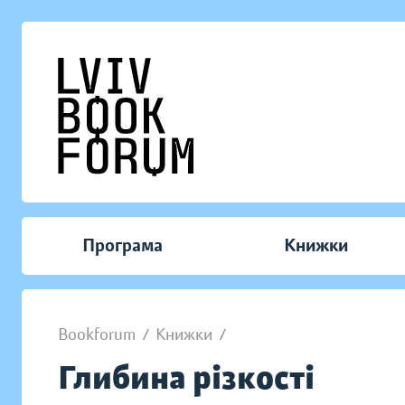
Програма
Книжки
Bookforum
/
Книжки
/
Глибина різкості