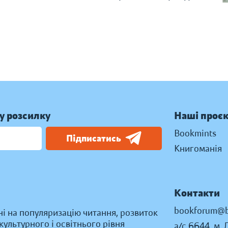
у розсилку
Наші проє
Bookmints
Підписатись
Книгоманія
Контакти
bookforum@b
ні на популяризацію читання, розвиток
ультурного і освітнього рівня
а/с 6644, м. 