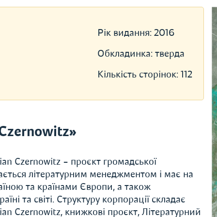
Рік видання:
2016
Обкладинка:
тверда
Кількість сторінок:
112
Czernowitz»
an Czernowitz – проєкт громадської
мається літературним менеджментом і має на
аїною та країнами Європи, а також
аїні та світі. Структуру корпорації складає
n Czernowitz, книжкові проєкт, Літературний