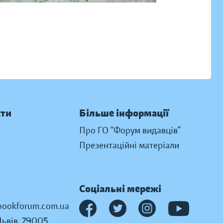
кти
Більше інформації
Про ГО “Форум видавців”
Презентаційні матеріали
Соціальні мережі
ookforum.com.ua
Львів, 79005,