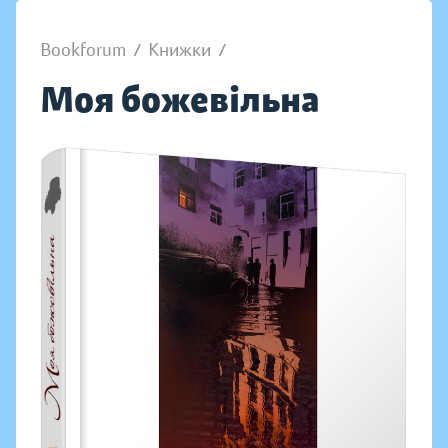
Bookforum
/
Книжки
/
Моя божевільна