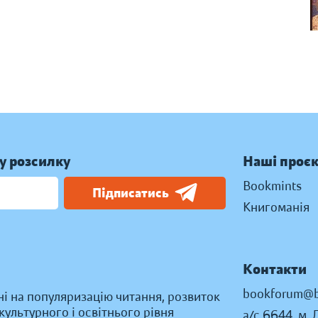
у розсилку
Наші проє
Bookmints
Підписатись
Книгоманія
Контакти
bookforum@b
ні на популяризацію читання, розвиток
ультурного і освітнього рівня
а/с 6644, м. 