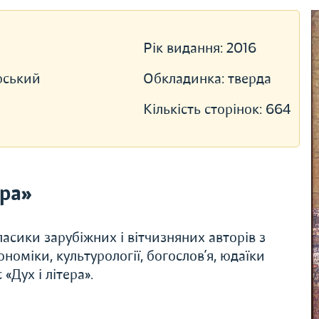
Рік видання:
2016
рський
Обкладинка:
тверда
Кількість сторінок:
664
ера»
асики зарубіжних і вітчизняних авторів з
економіки, культурології, богослов’я, юдаїки
«Дух і літера».