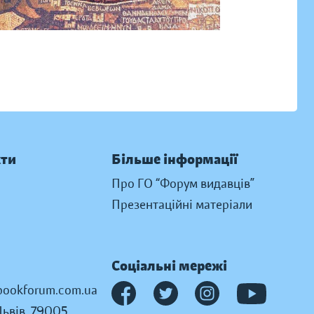
кти
Більше інформації
Про ГО “Форум видавців”
Презентаційні матеріали
Соціальні мережі
ookforum.com.ua
Львів, 79005,