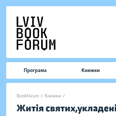
Програма
Книжки
Bookforum
/
Книжки
/
Житія святих,укладені 