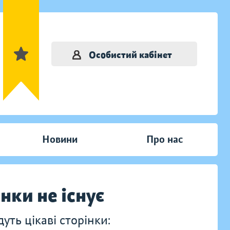
Особистий кабінет
Новини
Про нас
інки не існує
ть цікаві сторінки: