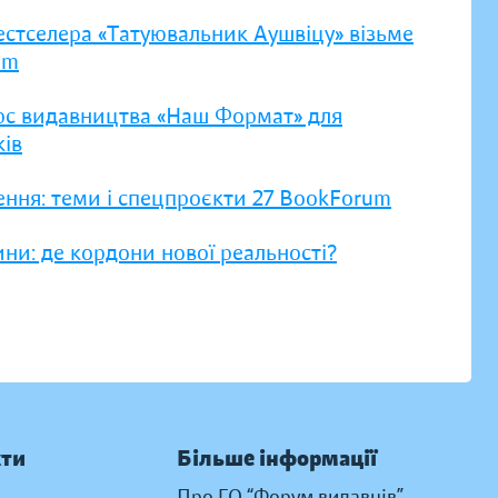
естселера «Татуювальник Аушвіцу» візьме
um
рс видавництва «Наш Формат» для
ів
ення: теми і спецпроєкти 27 BookForum
ни: де кордони нової реальності?
кти
Більше інформації
Про ГО “Форум видавців”