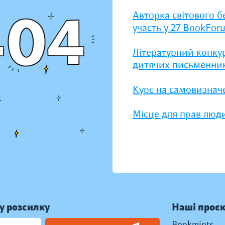
Авторка світового б
участь у 27 BookFor
Літературний конку
дитячих письменник
Курс на самовизнач
Місце для прав люди
у розсилку
Наші проє
Bookmints