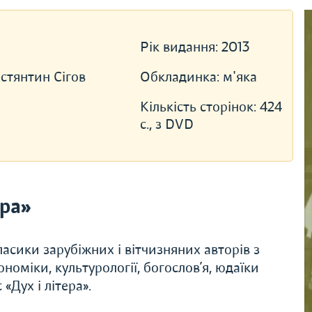
Рік видання:
2013
стянтин Сігов
Обкладинка:
м'яка
Кількість сторінок:
424
с., з DVD
ера»
асики зарубіжних і вітчизняних авторів з
економіки, культурології, богослов’я, юдаїки
«Дух і літера».