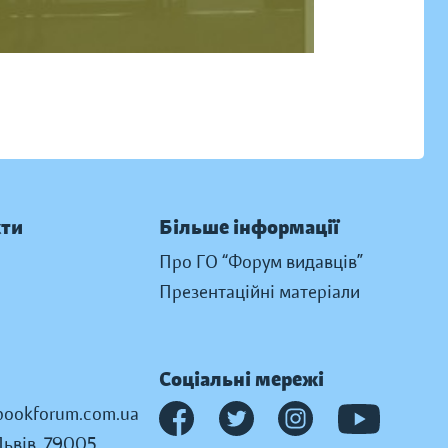
кти
Більше інформації
Про ГО “Форум видавців”
Презентаційні матеріали
Соціальні мережі
ookforum.com.ua
Львів, 79005,