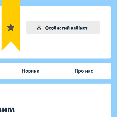
Особистий кабінет
Новини
Про нас
вим