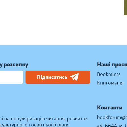
у розсилку
Наші проє
Bookmints
Підписатись
Книгоманія
Контакти
bookforum@b
ні на популяризацію читання, розвиток
ультурного і освітнього рівня
а/с 6644, м. 