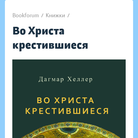
Bookforum
/
Книжки
/
Во Христа
крестившиеся