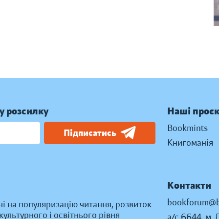
у розсилку
Наші проє
Bookmints
Підписатись
Книгоманія
Контакти
bookforum@b
ні на популяризацію читання, розвиток
ультурного і освітнього рівня
а/с 6644, м. 