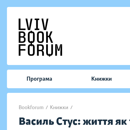
Програма
Книжки
Bookforum
/
Книжки
/
Василь Стус: життя як