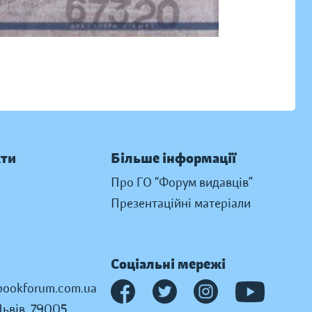
кти
Більше інформації
Про ГО “Форум видавців”
Презентаційні матеріали
Соціальні мережі
ookforum.com.ua
Львів, 79005,