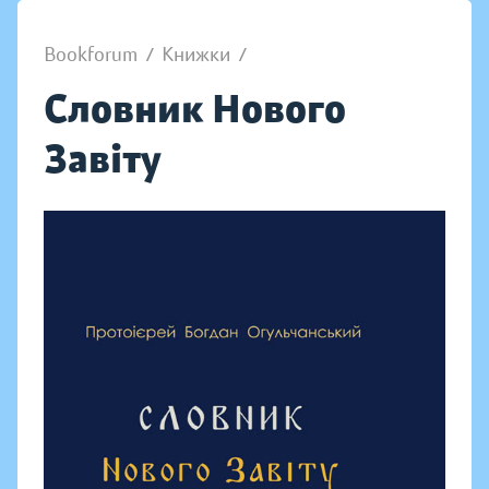
Bookforum
/
Книжки
/
Словник Нового
Завіту