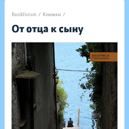
Bookforum
/
Книжки
/
От отца к сыну