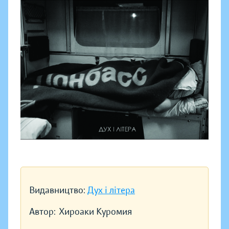
Видавництво:
Дух і літера
Автор:
Хироаки Куромия