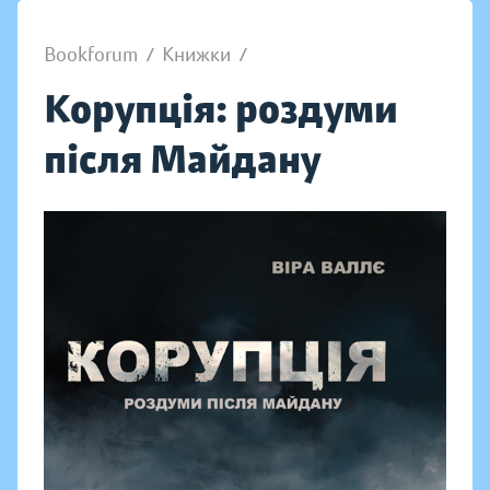
Bookforum
/
Книжки
/
Корупція: роздуми
після Майдану