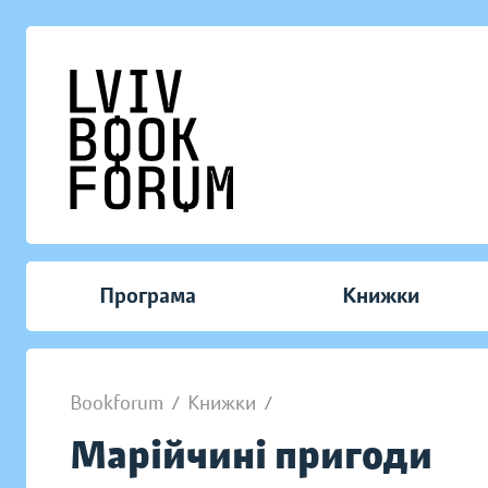
Програма
Книжки
Bookforum
/
Книжки
/
Марійчині пригоди