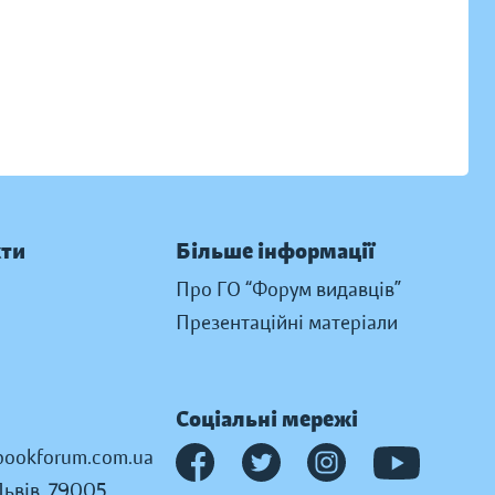
кти
Більше інформації
Про ГО “Форум видавців”
Презентаційні матеріали
Соціальні мережі
ookforum.com.ua
Львів, 79005,