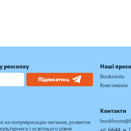
у розсилку
Наші проє
Bookmints
Підписатись
Книгоманія
Контакти
bookforum@b
ні на популяризацію читання, розвиток
ультурного і освітнього рівня
а/с 6644, м. 