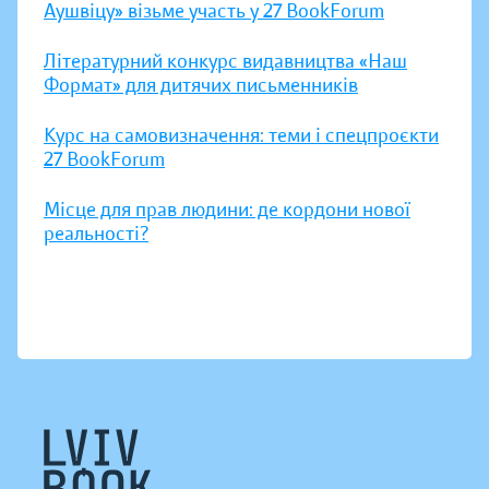
Аушвіцу» візьме участь у 27 BookForum
Літературний конкурс видавництва «Наш
Формат» для дитячих письменників
Курс на самовизначення: теми і спецпроєкти
27 BookForum
Місце для прав людини: де кордони нової
реальності?