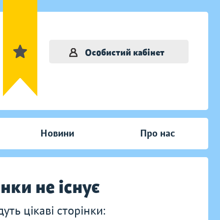
Особистий кабінет
Новини
Про нас
інки не існує
ть цікаві сторінки: