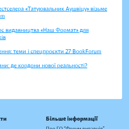
естселера «Татуювальник Аушвіцу» візьме
um
рс видавництва «Наш Формат» для
ів
ення: теми і спецпроєкти 27 BookForum
ни: де кордони нової реальності?
кти
Більше інформації
Про ГО “Форум видавців”