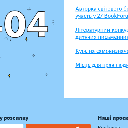
Авторка світового б
участь у 27 BookFor
Літературний конку
дитячих письменник
Курс на самовизнач
Місце для прав люди
у розсилку
Наші проє
Bookmints