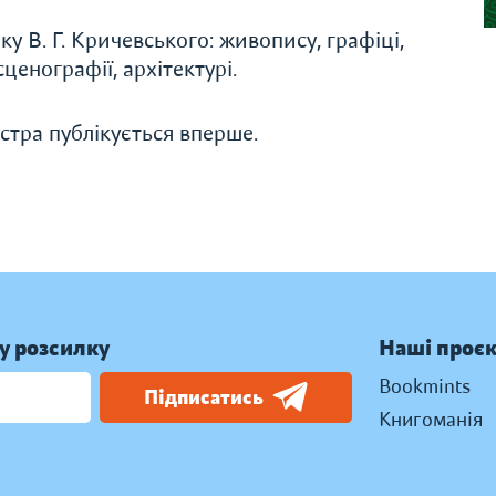
 В. Г. Кричевського: живопису, графіці,
енографії, архітектурі.
тра публікується вперше.
у розсилку
Наші проє
Bookmints
Підписатись
Книгоманія