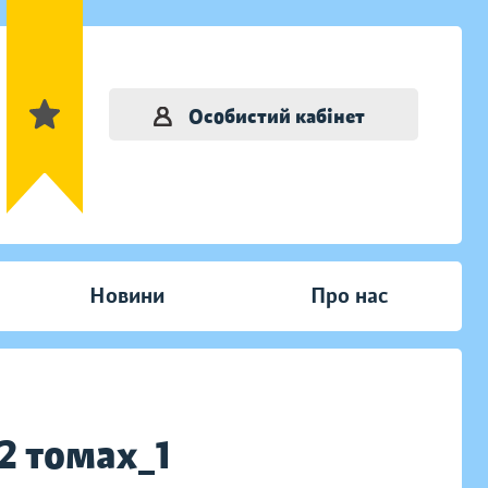
Особистий кабінет
Новини
Про нас
2 томах_1