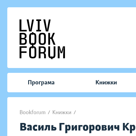
Програма
Книжки
Bookforum
/
Книжки
/
Василь Григорович Кр