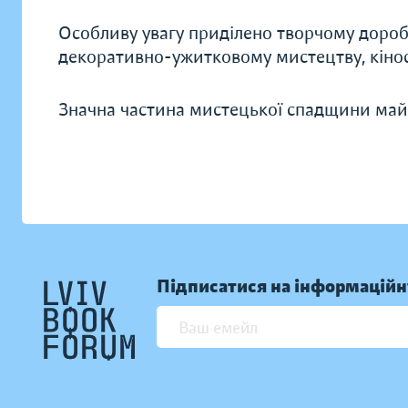
Особливу увагу приділено творчому доробку
декоративно-ужитковому мистецтву, кіносц
Значна частина мистецької спадщини майс
Підписатися на інформаційн