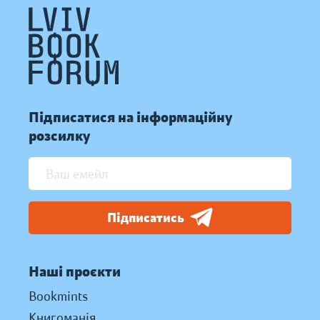
Підписатися на інформаційну
розсилку
Підписатись
Наші проєкти
Bookmints
Книгоманія