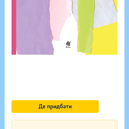
Де придбати