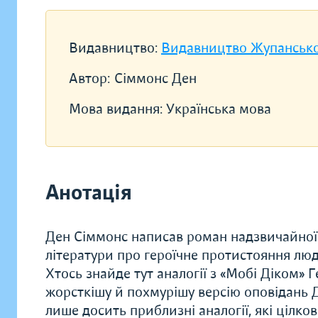
Видавництво:
Видавництво Жупанськ
Автор:
Сіммонс Ден
Мова видання:
Українська мова
Анотація
Ден Сіммонс написав роман надзвичайної 
літератури про героїчне протистояння люди
Хтось знайде тут аналогії з «Мобі Діком» 
жорсткішу й похмурішу версію оповідань Д
лише досить приблизні аналогії, які цілк