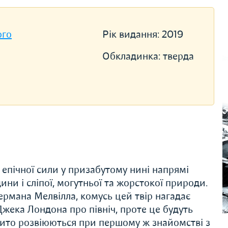
ого
Рік видання:
2019
Обкладинка:
тверда
епічної сили у призабутому нині напрямі
ни і сліпої, могутньої та жорстокої природи.
Германа Мелвілла, комусь цей твір нагадає
жека Лондона про північ, проте це будуть
овито розвіюються при першому ж знайомстві з