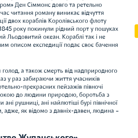
ром» Ден Сіммонс довго та ретельно
д час читання роману виникає відчуття
ції двох кораблів Королівського флоту
і 1845 року покинули рідний порт у пошуках
ий Льодовитий океан. Кораблі так і не
ним описом експедиції подає своє бачення
 голод, а також смерть від надприродного
 раз у раз забираючи життя учасників
ертельно-прекрасних пейзажів півночі
стокою до людини природою, боротьба з
ані рушниці, ані найлютіші бурі північної
, адже, як відомо з давніх-давен, людина –
цтво Жупанського»