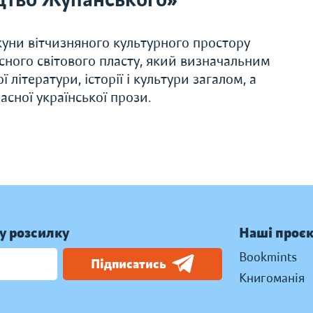
уни вітчизняного культурного простору
ного світового пласту, який визначальним
літератури, історії і культури загалом, а
асної української прози.
у розсилку
Наші проє
Bookmints
Підписатись
Книгоманія