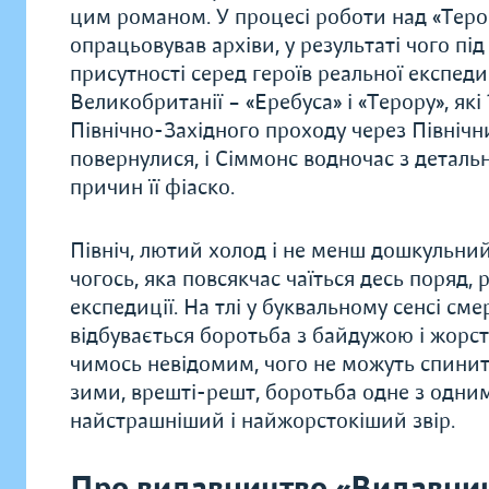
цим романом. У процесі роботи над «Теро
опрацьовував архіви, у результаті чого пі
присутності серед героїв реальної експеди
Великобританії – «Еребуса» і «Терору», як
Північно-Західного проходу через Північн
повернулися, і Сіммонс водночас з деталь
причин її фіаско.
Північ, лютий холод і не менш дошкульний
чогось, яка повсякчас чаїться десь поряд,
експедиції. На тлі у буквальному сенсі см
відбувається боротьба з байдужою і жор
чимось невідомим, чого не можуть спинити 
зими, врешті-решт, боротьба одне з одним
найстрашніший і найжорстокіший звір.
Про видавництво «Видавни