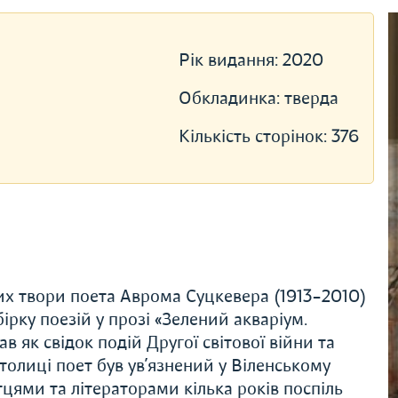
Рік видання:
2020
Обкладинка:
тверда
Кількість сторінок:
376
х твори поета Аврома Суцкевера (1913–2010)
бірку поезій у прозі «Зелений акваріум.
 як свідок подій Другої світової війни та
толиці поет був ув’язнений у Віленському
тцями та літераторами кілька років поспіль