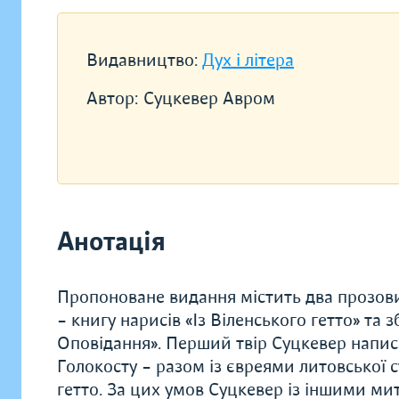
Видавництво:
Дух і літера
Автор:
Суцкевер Авром
Анотація
Пропоноване видання містить два прозови
– книгу нарисів «Із Віленського гетто» та з
Оповідання». Перший твір Суцкевер написав
Голокосту – разом із євреями литовської с
гетто. За цих умов Суцкевер із іншими ми