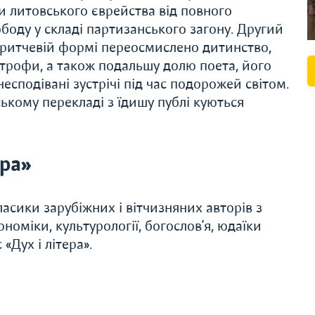
 литовського єврейства від повного
ободу у складі партизанського загону. Другий
у притчевій формі переосмислено дитинство,
трофи, а також подальшу долю поета, його
есподівані зустрічі під час подорожей світом.
ькому перекладі з їдишу публі куються
ера»
асики зарубіжних і вітчизняних авторів з
економіки, культурології, богослов’я, юдаїки
«Дух і літера».