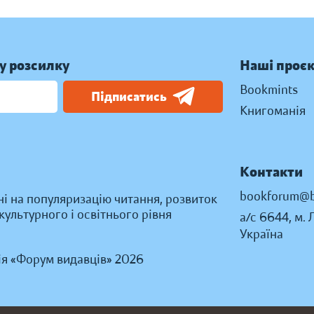
у розсилку
Наші проє
Bookmints
Підписатись
Книгоманія
Контакти
bookforum@b
ні на популяризацію читання, розвиток
ультурного і освітнього рівня
а/с 6644, м. 
Україна
ія «Форум видавців» 2026