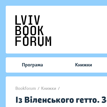
Програма
Книжки
Bookforum
/
Книжки
/
Із Віленського гетто.