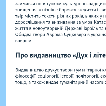
займався порятунком культурної спадщини
знищення, а пізніше боровся за життя і св
твір містить тексти різних років, в яких 
дорослішання та виживання за умов Катас
життя в новоутвореній Державі Ізраїль та н
Обидва твори Аврома Суцкевера в українс
вперше.
Про видавництво «Дух і літ
Видавництво друкує твори гуманітарної кл
філософії, соціології, історії, політології, 
тощо, а також видає гуманітарний часопис 