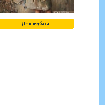
Де придбати