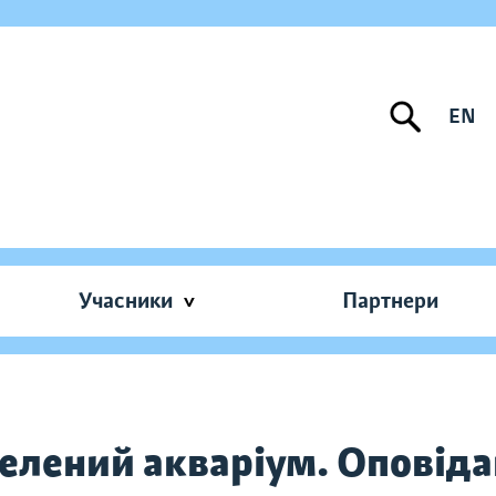
EN
Учасники
Партнери
 Зелений акваріум. Оповід