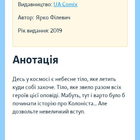
Видавництво:
UA Comix
Автор:
Ярко Філевич
Рік видання:
2019
Анотація
Десь у космосі є небесне тіло, яке летить
куди собі захоче. Тіло, яке звело разом всіх
героїв цієї оповіді. Мабуть, тут і варто було б
починати історію про Колоніста… Але
дозвольте невеличкий вступ.