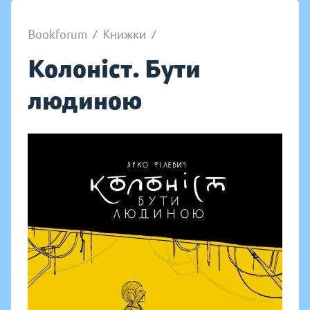
Bookforum
/
Книжки
/
Колоніст. Бути
людиною