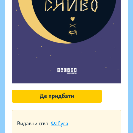
Де придбати
Видавництво:
Фабула