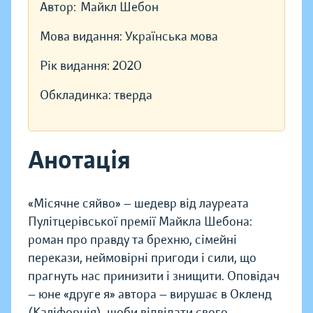
Автор:
Майкл Шебон
Мова видання:
Українська мова
Рік видання:
2020
Обкладинка:
тверда
Анотація
«Місячне сяйво» — шедевр від лауреата
Пулітцерівської премії Майкла Шебона:
роман про правду та брехню, сімейні
перекази, неймовірні пригоди і сили, що
прагнуть нас принизити і знищити. Оповідач
— юне «друге я» автора — вирушає в Окленд
(Каліфорнія), щоби відвідати свого