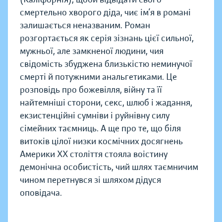
смертельно хворого діда, чиє ім’я в романі
залишається неназваним. Роман
розгортається як серія зізнань цієї сильної,
мужньої, але замкненої людини, чия
свідомість збуджена близькістю неминучої
смерті й потужними анальгетиками. Це
розповідь про божевілля, війну та її
найтемніші сторони, секс, шлюб і жадання,
екзистенційні сумніви і руйнівну силу
сімейних таємниць. А ще про те, що біля
витоків цілої низки космічних досягнень
Америки ХХ століття стояла воістину
демонічна особистість, чий шлях таємничим
чином перетнувся зі шляхом дідуся
оповідача.