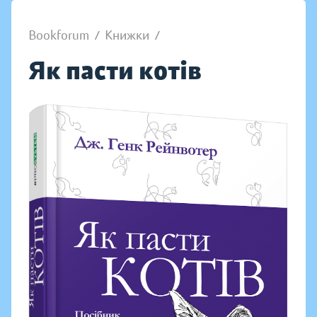
Bookforum
/
Книжки
/
Як пасти котів