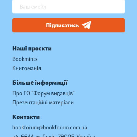
Підписатись
Наші проєкти
Bookmints
Книгоманія
Більше інформації
Про ГО “Форум видавців”
Презентаційні матеріали
Контакти
bookforum@bookforum.com.ua
а/с 6644, м. Львів, 79005, Україна