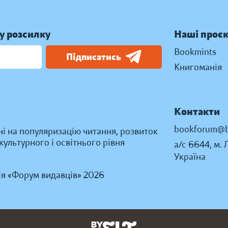
у розсилку
Наші проє
Bookmints
Підписатись
Книгоманія
Контакти
bookforum@b
ні на популяризацію читання, розвиток
ультурного і освітнього рівня
а/с 6644, м. 
Україна
ія «Форум видавців» 2026