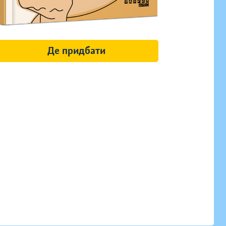
Де придбати