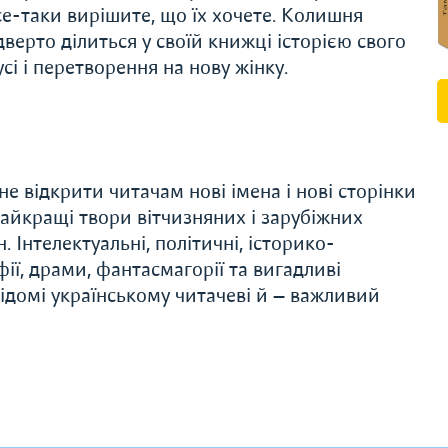
се-таки вирішите, що їх хочете. Колишня
дверто ділиться у своїй книжці історією свого
сі і перетворення на нову жінку.
е відкрити читачам нові імена і нові сторінки
 найкращі твори вітчизняних і зарубіжних
 Інтелектуальні, політичні, історико-
ії, драми, фантасмагорії та вигадливі
 відомі українському читачеві й — важливий