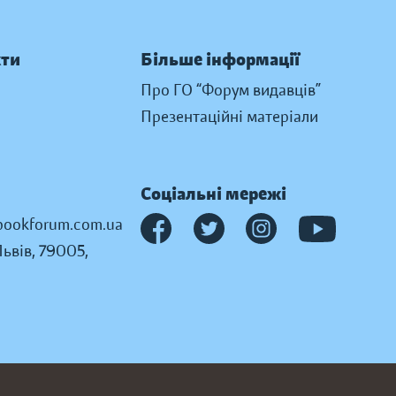
кти
Більше інформації
Про ГО “Форум видавців”
Презентаційні матеріали
Соціальні мережі
ookforum.com.ua
Львів, 79005,