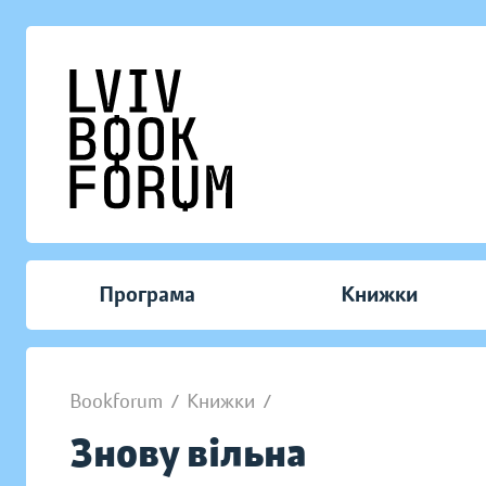
Програма
Книжки
Bookforum
/
Книжки
/
Знову вільна