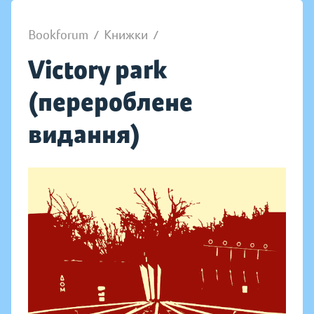
Bookforum
/
Книжки
/
Victory park
(перероблене
видання)