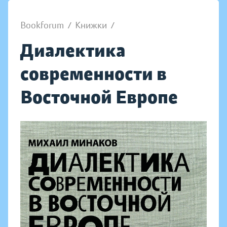
Bookforum
/
Книжки
/
Диалектика
современности в
Восточной Европе