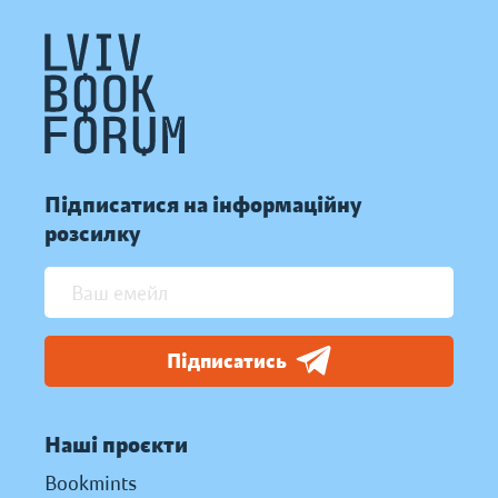
Підписатися на інформаційну
розсилку
Підписатись
Наші проєкти
Bookmints