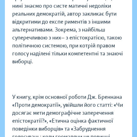
нині знаємо про систе матичні недоліки
реальних демократій, автор закликає бути
відкритими до експе риментів з іншими
альтернативами. Зокрема, з найбільш
суперечливою з них— з епістократією, такою
політичною системою, при котрій правом
голосу наділені тільки компетентні та знаючі
виборці.
У книгу, крім основної роботи Дж. Бреннана
«Проти демократії», увійшли його статті: «Чи
досягає мети демографічне заперечення
епістократії?», «Етична оцінка фактичної
поведінки виборців» та «Забруднення
голосувань: коли громадяни не повинні