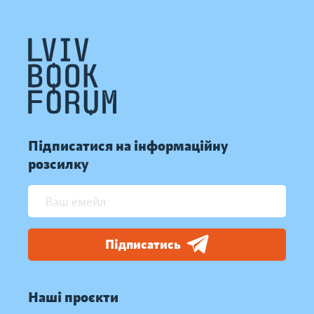
Підписатися на інформаційну
розсилку
Підписатись
Наші проєкти