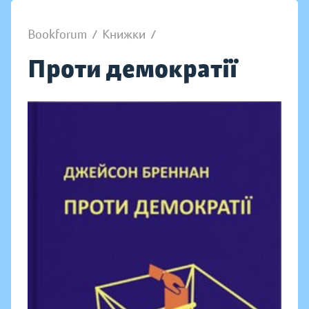
Bookforum
/
Книжки
/
Проти демократії