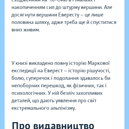
накопиченням сил до штурму вершини. Але
досягнути вершини Евересту — це лише
половина шляху, адже треба ще й спуститися
вниз живим.
У книзі викладено повну історію Маркової
експедиції на Еверест — історію рішучості,
болю, суперечок і подолання здавалось би
непоборних перешкод, як фізичних, так і
психологічних. У ній безліч захопливих
деталей, що дають уявлення про світ
екстремального альпінізму.
Про видавництво