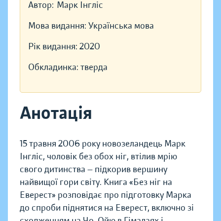
Автор:
Марк Інгліс
Мова видання:
Українська мова
Рік видання:
2020
Обкладинка:
тверда
Анотація
15 травня 2006 року новозеландець Марк
Інгліс, чоловік без обох ніг, втілив мрію
свого дитинства — підкорив вершину
найвищої гори світу. Книга «Без ніг на
Еверест» розповідає про підготовку Марка
до спроби піднятися на Еверест, включно зі
сходженням на Чо-Ойю в Гімалаях і