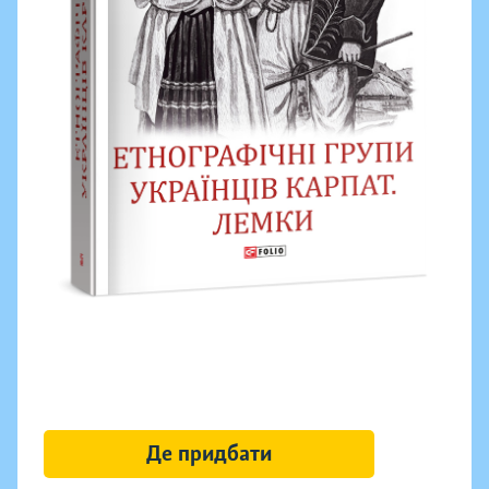
Де придбати