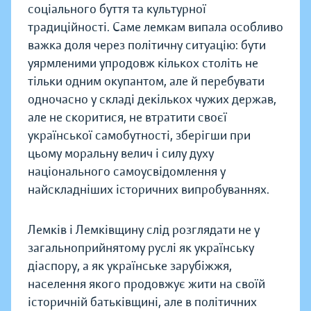
соціального буття та культурної
традиційності. Саме лемкам випала особливо
важка доля через політичну ситуацію: бути
уярмленими упродовж кількох століть не
тільки одним окупантом, але й перебувати
одночасно у складі декількох чужих держав,
але не скоритися, не втратити своєї
української самобутності, зберігши при
цьому моральну велич і силу духу
національного самоусвідомлення у
найскладніших історичних випробуваннях.
Лемків і Лемківщину слід розглядати не у
загальноприйнятому руслі як українську
діаспору, а як українське зарубіжжя,
населення якого продовжує жити на своїй
історичній батьківщині, але в політичних