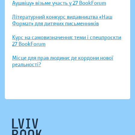
Аушвіцу» візьме участь у 27 BookForum
Літературний конкурс видавництва «Наш
Формат» для дитячих письменників
Курс на самовизначення: теми і спецпроєкти
27 BookForum
Місце для прав людини: де кордони нової
реальності?