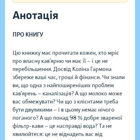
Анотація
ПРО КНИГУ
Цю книжку має прочитати кожен, хто мріє
про власну кав’ярню чи має її — і це не
перебільшення. Досвід Коліна Гармона
збереже ваші час, гроші й фінанси. Чи знали
ви, що одна з найпоширеніших проблем
кав’ярень — каналізація? А що молоко може
вас обмежувати? Чи що з клієнтами треба
бути двуликими — і в цьому немає нічого
поганого? А що понад 98 % добре звареної
фільтр-кави — це насправді вода? Та не
хвилюйтеся: це не віднадить вас від