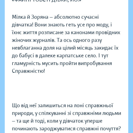
Мілка й Зоряна — абсолютно сучасні
дівчатка! Вони знають геть усе про моду, і
їхнє життя розписане за канонами провідних
жіночих журналів. Та ось одного разу
невблаганна доля на цілий місяць закидає їх
до бабусі в далеке карпатське село. І тут
гламурність мусить пройти випробування
Справжністю!
Що від неї залишиться на лоні справжньої
природи, у спілкуванні зі справжніми людьми
— та ще й тоді, коли у дівчаток уперше
починають зароджуватися справжні почуття?