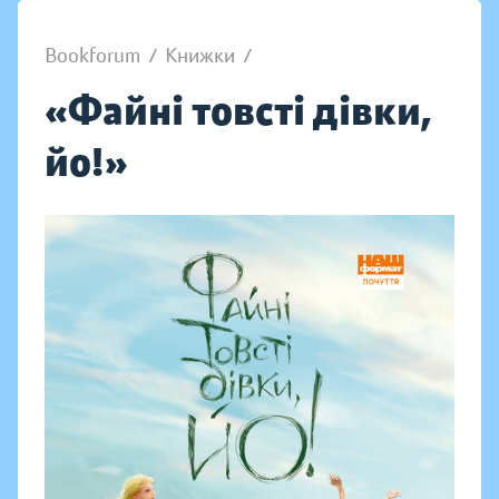
Bookforum
/
Книжки
/
«Файні товсті дівки,
йо!»