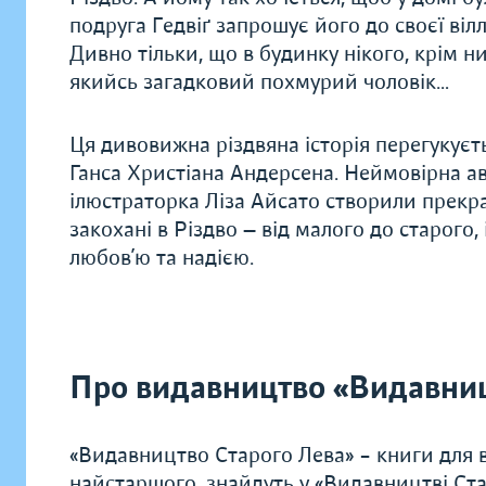
подруга Гедвіґ запрошує його до своєї віл
Дивно тільки, що в будинку нікого, крім н
якийсь загадковий похмурий чоловік…
Ця дивовижна різдвяна історія перегукуєт
Ганса Христіана Андерсена. Неймовірна 
ілюстраторка Ліза Айсато створили прекра
закохані в Різдво — від малого до старого,
любов’ю та надією.
Про видавництво «Видавниц
«Видавництво Старого Лева» – книги для в
найстаршого, знайдуть у «Видавництві Ста