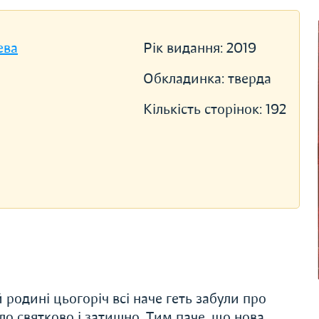
ева
Рік видання:
2019
Обкладинка:
тверда
Кількість сторінок:
192
родині цьогоріч всі наче геть забули про
уло святково і затишно. Тим паче, що нова