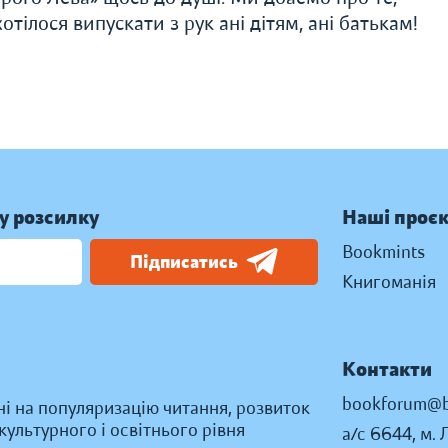
тілося випускати з рук ані дітям, ані батькам!
у розсилку
Наші проє
Bookmints
Підписатись
Книгоманія
Контакти
bookforum@b
ні на популяризацію читання, розвиток
ультурного і освітнього рівня
а/с 6644, м. 