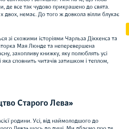
ли, де все так чудово прикрашено до свята.
их двох, немає. До того ж довкола вілли блукає
ься зі схожими історіями Чарльза Діккенса та
авторка Мая Люнде та неперевершена
сну, захопливу книжку, яку полюблять усі
 і яка сповнить читачів затишком і теплом,
тво Старого Лева»
сієї родини. Усі, від наймолодшого до
рого Лева» щось до душі. Ми дбаємо про те,