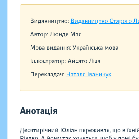
Видавництво:
Видавництво Старого Л
Автор:
Люнде Мая
Мова видання:
Українська мова
Іллюстратор:
Айсато Лiза
Перекладач:
Наталя Іваничук
Анотація
Десятирічний Юліан переживає, що в їхній 
Різдво. А йому так хочеться, щоб у домі б