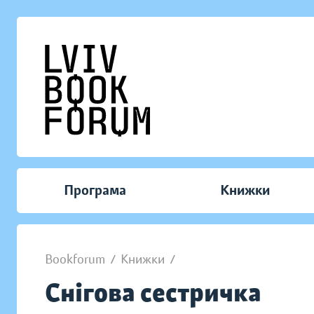
Програма
Книжки
Bookforum
/
Книжки
/
Снігова сестричка