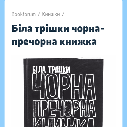
Bookforum
/
Книжки
/
Біла трішки чорна-
пречорна книжка