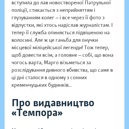
вступила до лав новоствореної Патрульної
поліції, стикається з неприйняттям і
глузуванням колег ‒ і все через її фото з
відпустки, які хтось надіслав журналістам. І
тепер її служба опиняється підвішеною на
волосині. Але ж це ганьба для онучки
місцевої міліцейської легенди! Тож тепер,
щоб довести всім, а головне ‒ собі, що вона
чогось варта, Марго візьметься за
розслідування дивного вбивства, що саме в
ці дні сталося в одному з сонних
кременчуцьких будинків…
Про видавництво
«Темпора»