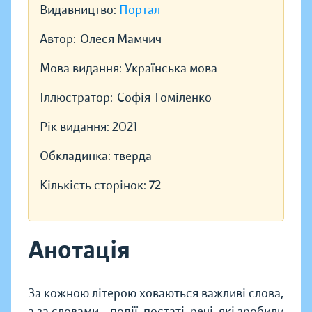
Видавництво:
Портал
Автор:
Олеся Мамчич
Мова видання:
Українська мова
Іллюстратор:
Софія Томіленко
Рік видання:
2021
Обкладинка:
тверда
Кількість сторінок:
72
Анотація
За кожною літерою ховаються важливі слова,
а за словами - події, постаті, речі, які зробили