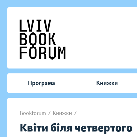
Програма
Книжки
Bookforum
/
Книжки
/
Квіти біля четвертого