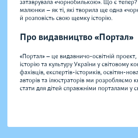
затаврувала «чорнобилькою». Що є тепер? 
малюнки — як ті, які творила ще одна «ч
й розповість свою щемку історію.
Про видавництво «Портал»
«Портал» — це видавничо-освітній проект, 
історію та культуру України у світовому к
фахівців, експертів-істориків, освітян-нов
авторів та ілюстраторів ми розробляємо кн
стати для дітей справжніми порталами у сві