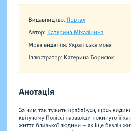
Видавництво:
Портал
Автор:
Катерина Міхаліцина
Мова видання:
Українська мова
Іллюстратор:
Катерина Борисюк
Анотація
За чим так тужить прабабуся, щось видивл
квітучому Поліссі назавжди покинуто її хат
життя близької людини — як іще безліч жит