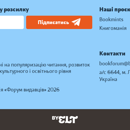
у розсилку
Наші проє
Bookmints
Підписатись
Книгоманія
Контакти
bookforum@b
ні на популяризацію читання, розвиток
ультурного і освітнього рівня
а/с 6644, м. 
Україна
ія «Форум видавців» 2026