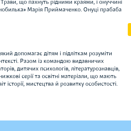
Трави, що пахнуть рідними краями, і онуччині
орнобилька» Марія Приймаченко. Онуці прабаба
який допомагає дітям і підліткам розуміти
онтексті. Разом із командою видавничих
аторів, дитячих психологів, літературознавців,
ижкові серії та освітні матеріали, що мають
т історії, мистецтва й розвитку особистості.