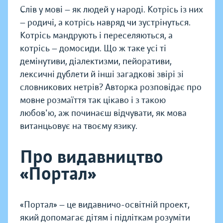
Слів у мові — як людей у народі. Котрісь із них
— родичі, а котрісь навряд чи зустрінуться.
Котрісь мандрують і переселяються, а
котрісь — домосиди. Що ж таке усі ті
демінутиви, діалектизми, пейоративи,
лексичні дублети й інші загадкові звірі зі
словникових нетрів? Авторка розповідає про
мовне розмаїття так цікаво і з такою
любов'ю, аж починаєш відчувати, як мова
витанцьовує на твоєму язику.
Про видавництво
«Портал»
«Портал» — це видавничо-освітній проект,
який допомагає дітям і підліткам розуміти