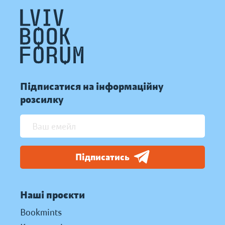
Підписатися на інформаційну
розсилку
Підписатись
Наші проєкти
Bookmints