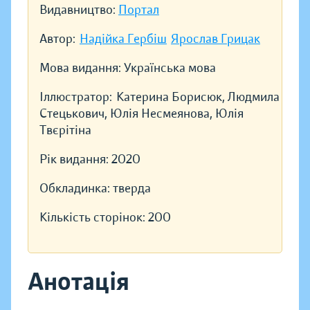
Видавництво:
Портал
Автор:
Надійка Гербіш
Ярослав Грицак
Мова видання:
Українська мова
Іллюстратор:
Катерина Борисюк, Людмила
Стецькович, Юлія Несмеянова, Юлія
Твєрітіна
Рік видання:
2020
Обкладинка:
тверда
Кількість сторінок:
200
Анотація