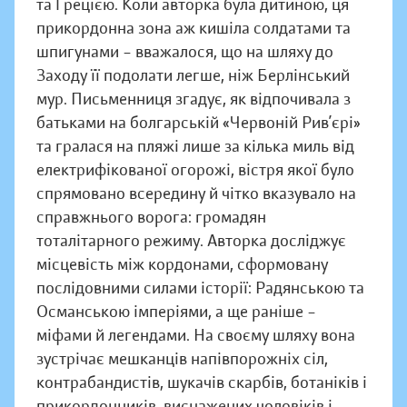
та Грецією. Коли авторка була дитиною, ця
прикордонна зона аж кишіла солдатами та
шпигунами – вважалося, що на шляху до
Заходу її подолати легше, ніж Берлінський
мур. Письменниця згадує, як відпочивала з
батьками на болгарській «Червоній Рив’єрі»
та гралася на пляжі лише за кілька миль від
електрифікованої огорожі, вістря якої було
спрямовано всередину й чітко вказувало на
справжнього ворога: громадян
тоталітарного режиму. Авторка досліджує
місцевість між кордонами, сформовану
послідовними силами історії: Радянською та
Османською імперіями, а ще раніше –
міфами й легендами. На своєму шляху вона
зустрічає мешканців напівпорожніх сіл,
контрабандистів, шукачів скарбів, ботаніків і
прикордонників, виснажених чоловіків і