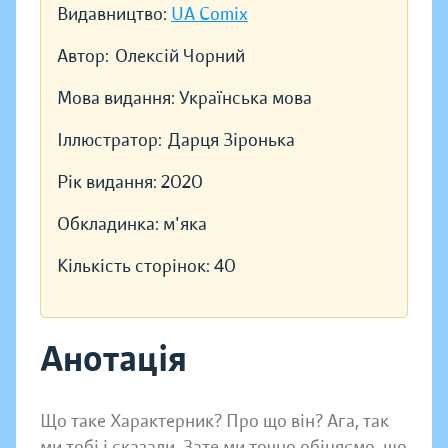
Видавництво:
UA Comix
Автор:
Олексій Чорний
Мова видання:
Українська мова
Іллюстратор:
Дарця Зіронька
Рік видання:
2020
Обкладинка:
м'яка
Кількість сторінок:
40
Анотація
Що таке Характерник? Про що він? Ага, так
ми тобі і сказали. Зате ми точно обіцяємо, що