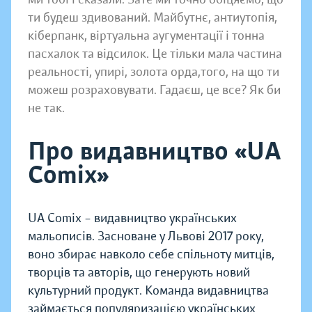
ти будеш здивований. Майбутнє, антиутопія,
кіберпанк, віртуальна аугументації і тонна
пасхалок та відсилок. Це тільки мала частина
реальності, упирі, золота орда,того, на що ти
можеш розраховувати. Гадаєш, це все? Як би
не так.
Про видавництво «UA
Comix»
UA Comix – видавництво українських
мальописів. Засноване у Львові 2017 року,
воно збирає навколо себе спільноту митців,
творців та авторів, що генерують новий
культурний продукт. Команда видавництва
займається популяризацією українських