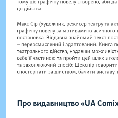
тому цю графічну новелу створено, аби да
до дійства.
Макс Сір (художник, режисер театру та ак
графічну новелу за мотивами класичного т
постановка. Віддавна знайомий текст пос
— переосмислений і адаптований. Книга п
театрального дійства, надавши можливість
себе її частиною та пройти цей шлях з го
та захоплюючий спосіб: Шекспір говорит
спостерігати за дійством, бачити виставу,
Про видавництво «UA Comi