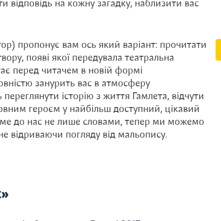
ти відповідь на кожну загадку, наблизити вас
тор) пропонує вам ось який варіант: прочитати
вору, появі якої передувала театральна
тає перед читачем в новій формі
овністю занурить вас в атмосферу
 переглянути історію з життя Гамлета, відчути
ловним героєм у найбільш доступний, цікавий
име до нас не лише словами, тепер ми можемо
 не відриваючи погляду від мальопису.
x»