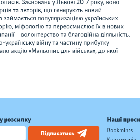
писів. Засноване у Львові 2017 року, воно
рців та авторів, що генерують новий
а займається популяризацією українських
сторію, міфологію та переосмислює їх в нових
анії – волонтерство та благодійна діяльність.
о-українську війну та частину прибутку
ало акцію «Мальопис для війська», до якої
у розсилку
Наші проє
Bookmints
Підписатись
Книгоманія