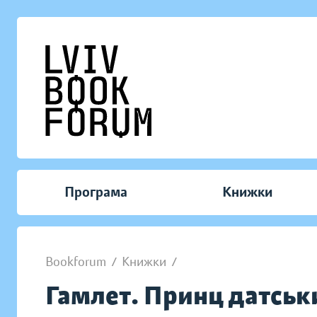
Програма
Книжки
Bookforum
/
Книжки
/
Гамлет. Принц датськ