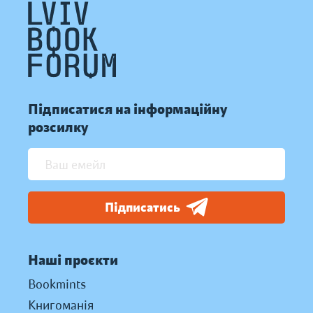
Підписатися на інформаційну
розсилку
Підписатись
Наші проєкти
Bookmints
Книгоманія