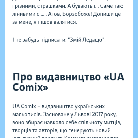
грізними, страшками. А бувають і... Саме так:
лінивими c...... Агов, Борзобоже! Допиши це
за мене, я пішов валятися.
І не забудь підписати: "Змій Ледащо".
Про видавництво «UA
Comix»
UA Comix – видавництво українських
мальописів. Засноване у Львові 2017 року,
воно збирає навколо себе спільноту митців,
творців та авторів, що генерують новий