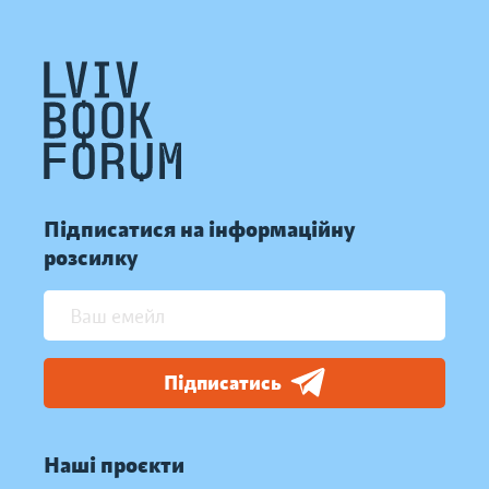
Підписатися на інформаційну
розсилку
Підписатись
Наші проєкти