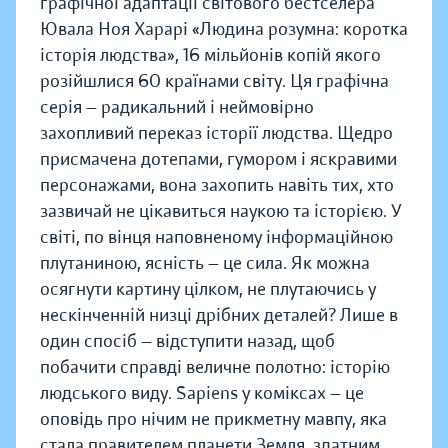
графічної адаптації світового бестселера
Ювала Ноя Харарі «Людина розумна: коротка
історія людства», 16 мільйонів копій якого
розійшлися 60 країнами світу. Ця графічна
серія — радикальний і неймовірно
захопливий переказ історії людства. Щедро
присмачена дотепами, гумором і яскравими
персонажами, вона захопить навіть тих, хто
зазвичай не цікавиться наукою та історією. У
світі, по вінця наповненому інформаційною
плутаниною, ясність — це сила. Як можна
осягнути картину цілком, не плутаючись у
нескінченній низці дрібних деталей? Лише в
один спосіб — відступити назад, щоб
побачити справді величне полотно: історію
людського виду. Sapiens у коміксах — це
оповідь про нічим не прикметну мавпу, яка
стала правителем планети Земля, здатним