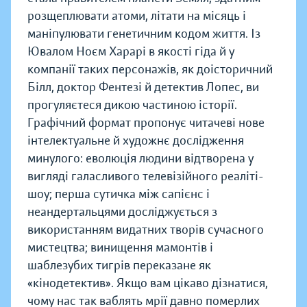
розщеплювати атоми, літати на місяць і
маніпулювати генетичним кодом життя. Із
Ювалом Ноєм Харарі в якості гіда й у
компанії таких персонажів, як доісторичний
Білл, доктор Фентезі й детектив Лопес, ви
прогуляєтеся дикою частиною історії.
Графічний формат пропонує читачеві нове
інтелектуальне й художнє дослідження
минулого: еволюція людини відтворена у
вигляді галасливого телевізійного реаліті-
шоу; перша сутичка між сапієнс і
неандертальцями досліджується з
використанням видатних творів сучасного
мистецтва; винищення мамонтів і
шаблезубих тигрів переказане як
«кінодетектив». Якщо вам цікаво дізнатися,
чому нас так ваблять мрії давно померлих