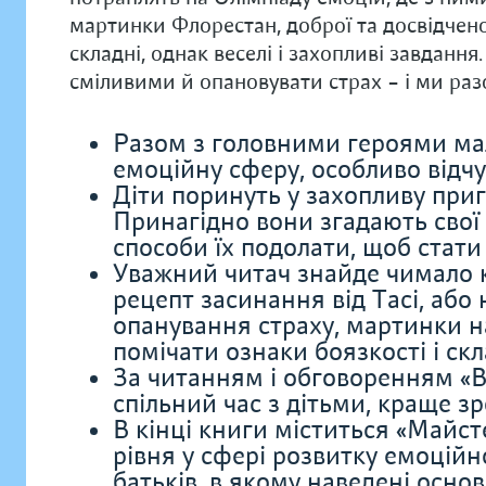
мартинки Флорестан, доброї та досвідчен
складні, однак веселі і захопливі завдання
сміливими й опановувати страх – і ми раз
Разом з головними героями мал
емоційну сферу, особливо відчу
Діти поринуть у захопливу приго
Принагідно вони згадають свої 
способи їх подолати, щоб стат
Уважний читач знайде чимало 
рецепт засинання від Тасі, або
опанування страху, мартинки н
помічати ознаки боязкості і ск
За читанням і обговоренням «В
спільний час з дітьми, краще зр
В кінці книги міститься «Майст
рівня у сфері розвитку емоційн
батьків, в якому наведені основ