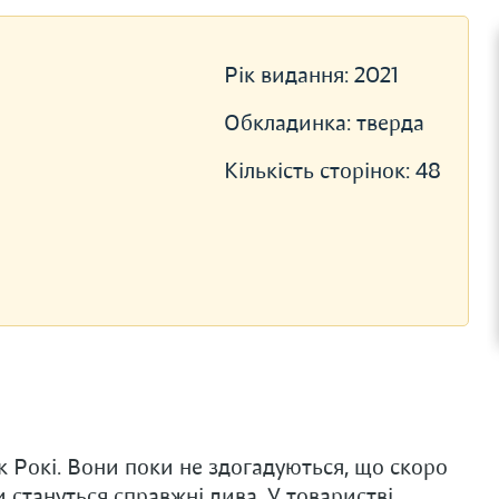
Рік видання:
2021
Обкладинка:
тверда
Кількість сторінок:
48
ик Рокі. Вони поки не здогадуються, що скоро
 стануться справжні дива. У товаристві