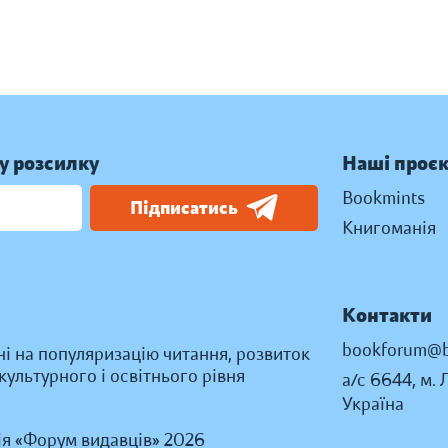
у розсилку
Наші проє
Bookmints
Підписатись
Книгоманія
Контакти
bookforum@b
ні на популяризацію читання, розвиток
ультурного і освітнього рівня
а/с 6644, м. 
Україна
ія «Форум видавців» 2026