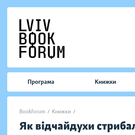
Програма
Книжки
Bookforum
/
Книжки
/
Як відчайдухи стрибал