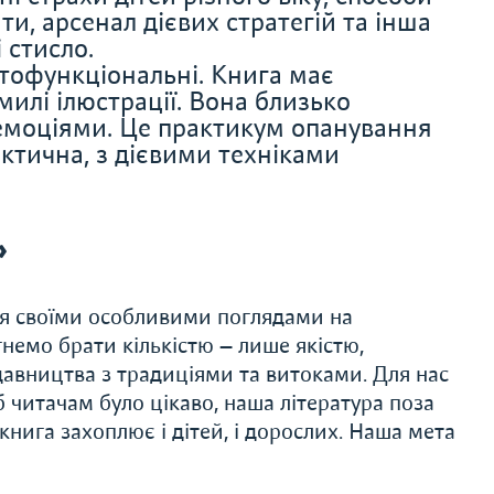
и, арсенал дієвих стратегій та інша
 стисло.
тофункціональні. Книга має
милі ілюстрації. Вона близько
 емоціями. Це практикум опанування
актична, з дієвими техніками
»
ся своїми особливими поглядами на
немо брати кількістю — лише якістю,
авництва з традиціями та витоками. Для нас
 читачам було цікаво, наша література поза
нига захоплює і дітей, і дорослих. Наша мета