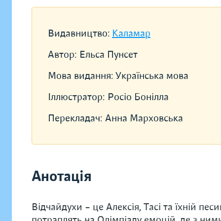
Видавництво:
Каламар
Автор:
Ельса Пунсет
Мова видання:
Українська мова
Іллюстратор:
Росіо Бонілла
Перекладач:
Анна Марховська
Анотація
Відчайдухи – це Алексія, Тасі та їхній пес
потраплять на Олімпіаду емоцій, де з ними