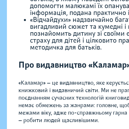
допомогти малюкамі їх опануват
інформація, подана практично і
«Відчайдухи» надзвичайно бага
вигадливий сюжет та кумедні і 
познайомить дитину зі своїми
страху для дітей і цілковито пр
методичка для батьків.
Про видавництво «Каламар
«Каламар» — це видавництво, яке керуєть
книжковий і видавничий світи. Ми не праг
поєднанням сучасних технологій книговид
немає обмежень за жанрами: головне, щоб
межами віку, адже по-справжньому гарна к
— робити людей щасливішими.