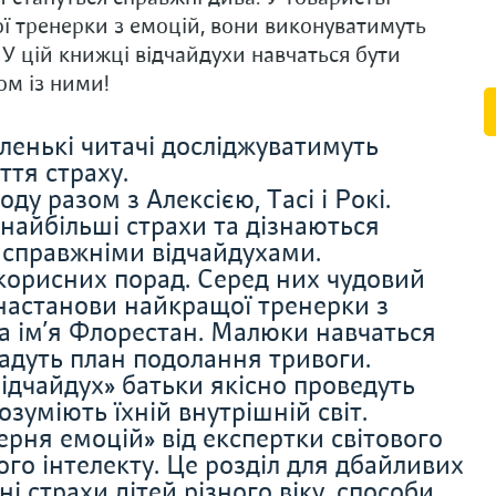
ої тренерки з емоцій, вони виконуватимуть
. У цій книжці відчайдухи навчаться бути
ом із ними!
енькі читачі досліджуватимуть
ття страху.
ду разом з Алексією, Тасі і Рокі.
найбільші страхи та дізнаються
и справжніми відчайдухами.
корисних порад. Серед них чудовий
 настанови найкращої тренерки з
а ім’я Флорестан. Малюки навчаться
ладуть план подолання тривоги.
ідчайдух» батьки якісно проведуть
озуміють їхній внутрішній світ.
ерня емоцій» від експертки світового
ого інтелекту. Це розділ для дбайливих
ні страхи дітей різного віку, способи