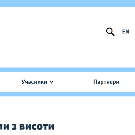
EN
Учасники
Партнери
и з висоти